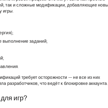
ий, так и сложные модификации, добавляющие нов
 игры.
ергия);
е выполнение заданий;
й;
равления.
ификаций требует осторожности — не все из них
ла разработчиков, что ведёт к блокировке аккаунта.
для игр?