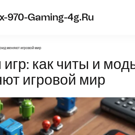
tx-970-Gaming-4g.ru
дроид меняют игровой мир
игр: как читы и мод
яют игровой мир