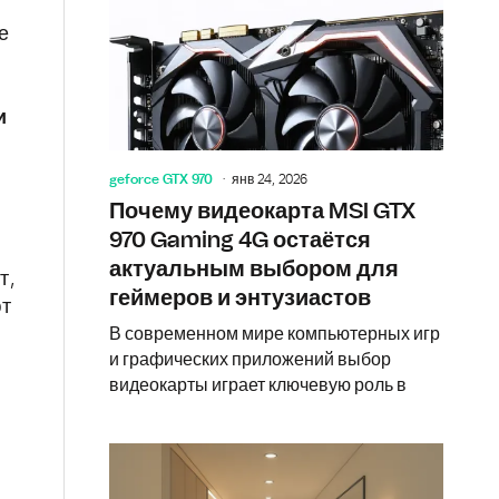
е
и
geforce GTX 970
янв 24, 2026
Почему видеокарта MSI GTX
970 Gaming 4G остаётся
актуальным выбором для
т,
геймеров и энтузиастов
ют
В современном мире компьютерных игр
и
и графических приложений выбор
видеокарты играет ключевую роль в