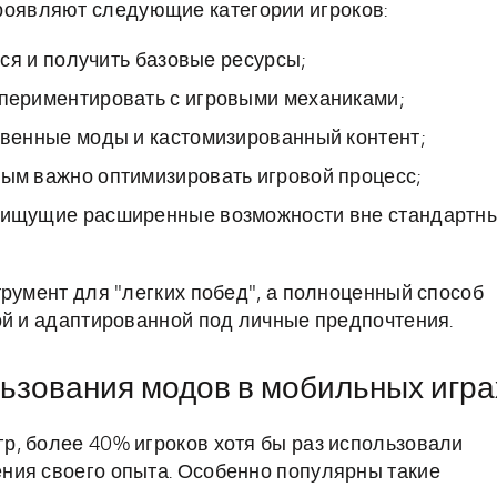
оявляют следующие категории игроков:
ся и получить базовые ресурсы;
периментировать с игровыми механиками;
венные моды и кастомизированный контент;
ым важно оптимизировать игровой процесс;
ищущие расширенные возможности вне стандартн
трумент для "легких побед", а полноценный способ
ой и адаптированной под личные предпочтения.
льзования модов в мобильных игра
р, более 40% игроков хотя бы раз использовали
ния своего опыта. Особенно популярны такие