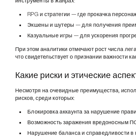
инструменты в жанрах:
RPG и стратегии — где прокачка персона
Экшены и шутеры — для получения преи
Казуальные игры — для ускорения прогре
При этом аналитики отмечают рост числа ле
что свидетельствует о признании важности ка
Какие риски и этические аспе
Несмотря на очевидные преимущества, испол
рисков, среди которых:
Блокировка аккаунта за нарушение прави
Возможность заражения вредоносным ПО
Нарушение баланса и справедливости в 