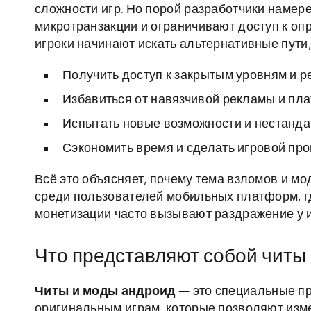
сложности игр. Но порой разработчики наме
микротранзакции и ограничивают доступ к опр
игроки начинают искать альтернативные пути,
Получить доступ к закрытым уровням и р
Избавиться от навязчивой рекламы и пл
Испытать новые возможности и нестанда
Сэкономить время и сделать игровой пр
Всё это объясняет, почему тема взломов и м
среди пользователей мобильных платформ, г
монетизации часто вызывают раздражение у и
Что представляют собой читы
Читы и моды андроид
— это специальные п
оригинальным играм, которые позволяют изме