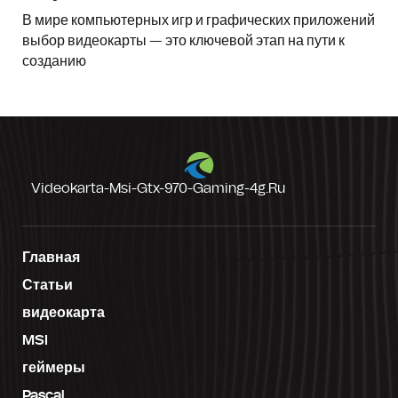
В мире компьютерных игр и графических приложений
выбор видеокарты — это ключевой этап на пути к
созданию
Videokarta-Msi-Gtx-970-Gaming-4g.ru
Главная
Статьи
видеокарта
MSI
геймеры
Pascal