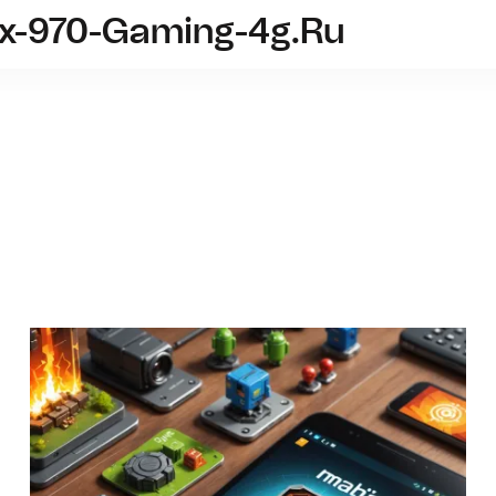
tx-970-Gaming-4g.ru
videokarta-msi-gtx-970-gaming-4g.
Android