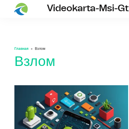
Videokarta-Msi-G
Главная
Взлом
Взлом