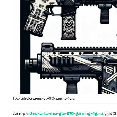
Foto: videokarta-msi-gtx-970-gaming-4g.ru
Автор
videokarta-msi-gtx-970-gaming-4g.ru
, дек 0