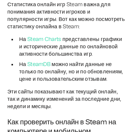
Статистика онлайн игр Steam важна для
понимания активности игроков и
популярности игры. Вот как можно посмотреть
статистику онлайна в Steam:
На
Steam Charts
представлены графики
и исторические данные по онлайновой
активности большинства игр.
На
SteamDB
можно найти данные не
только по онлайну, но и по обновлениям,
цене и пользовательским отзывам.
Эти сайты показывают как текущий онлайн,
так и динамику изменений за последние дни,
недели и месяцы.
Как проверить онлайн в Steam на
компьютере и мобильном