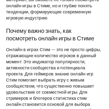
материал, вы сможете не только посмотреть
онлайн игры в Стиме, но и глубже понять
тенденции, формирующие современную
игровую индустрию.
Почему важно знать, как
посмотреть онлайн игры в Стиме
Онлайн в играх Стим — это не просто цифры,
отражающие количество игроков в данный
момент. Это индикатор популярности,
активности сообщества и потенциала
проекта. Для геймеров знание онлайн игр
Стим помогает выбрать игру с живым
сообществом, что существенно повышает
удовольствие от совместной игры. Для
стримеров и блогеров статистика стим
онлайн становится основой для выбора