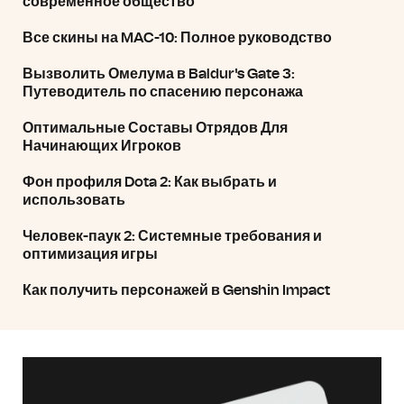
современное общество
Все скины на MAC-10: Полное руководство
Вызволить Омелума в Baldur's Gate 3:
Путеводитель по спасению персонажа
Оптимальные Составы Отрядов Для
Начинающих Игроков
Фон профиля Dota 2: Как выбрать и
использовать
Человек-паук 2: Системные требования и
оптимизация игры
Как получить персонажей в Genshin Impact