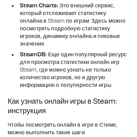
Steam Charts:
Это внешний сервис,
который отслеживает статистику
онлайна в Steam по играм. Здесь можно
посмотреть подробную статистику
игроков, динамику онлайна и пиковые
значения.
SteamDB:
Еще один популярный ресурс
для просмотра статистики онлайн игр
Steam, где можно узнать не только
количество игроков, но и другую
информацию о популярности игры.
Как узнать онлайн игры в Steam:
инструкция
Чтобы посмотреть онлайн в игре в Стиме,
можно выполнить такие шаги: