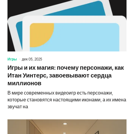
Игры
дек 05, 2025
Игры и их магия: почему персонажи, как
Итан Уинтерс, завоевывают сердца
миллионов
В мире современных видеоигр есть персонажи,
которые становятся настоящими иконами, а их имена
звучат на