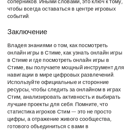
соперников. Иными словами, это ключ к тому,
чтобы всегда оставаться в центре игровых
событий.
Заключение
Владея знаниями о том, как посмотреть
онлайн игры в Стиме, как узнать онлайн игры
в Стиме и где посмотреть онлайн игры в
Стиме, вы получаете мощный инструмент для
навигации в мире цифровых развлечений.
Используйте официальные и сторонние
ресурсы, чтобы следить за онлайном в играх
Стим, анализировать активность и выбирать
лучшие проекты для себя. Помните, что
статистика игроков Стим — это не просто
цифры, а отражение живого сообщества,
готового объединиться с вами в