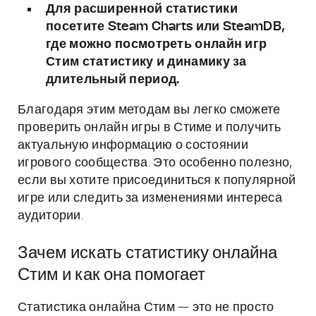
Для расширенной статистики
посетите Steam Charts или SteamDB,
где можно посмотреть онлайн игр
Стим статистику и динамику за
длительный период.
Благодаря этим методам вы легко сможете
проверить онлайн игры в Стиме и получить
актуальную информацию о состоянии
игрового сообщества. Это особенно полезно,
если вы хотите присоединиться к популярной
игре или следить за изменениями интереса
аудитории.
Зачем искать статистику онлайна
Стим и как она помогает
Статистика онлайна Стим — это не просто