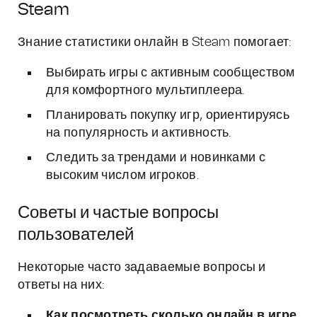
Steam
Знание статистики онлайн в Steam помогает:
Выбирать игры с активным сообществом
для комфортного мультиплеера.
Планировать покупку игр, ориентируясь
на популярность и активность.
Следить за трендами и новинками с
высоким числом игроков.
Советы и частые вопросы
пользователей
Некоторые часто задаваемые вопросы и
ответы на них:
Как посмотреть сколько онлайн в игре