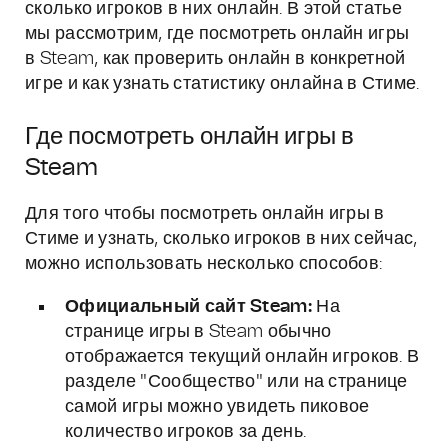
сколько игроков в них онлайн. В этой статье
мы рассмотрим, где посмотреть онлайн игры
в Steam, как проверить онлайн в конкретной
игре и как узнать статистику онлайна в Стиме.
Где посмотреть онлайн игры в
Steam
Для того чтобы посмотреть онлайн игры в
Стиме и узнать, сколько игроков в них сейчас,
можно использовать несколько способов:
Официальный сайт Steam:
На
странице игры в Steam обычно
отображается текущий онлайн игроков. В
разделе "Сообщество" или на странице
самой игры можно увидеть пиковое
количество игроков за день.