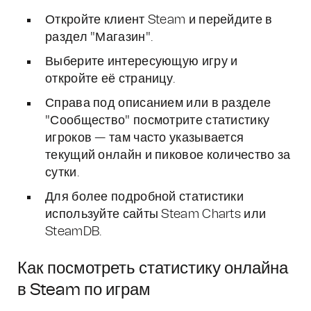
Откройте клиент Steam и перейдите в
раздел "Магазин".
Выберите интересующую игру и
откройте её страницу.
Справа под описанием или в разделе
"Сообщество" посмотрите статистику
игроков — там часто указывается
текущий онлайн и пиковое количество за
сутки.
Для более подробной статистики
используйте сайты Steam Charts или
SteamDB.
Как посмотреть статистику онлайна
в Steam по играм