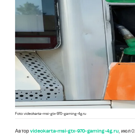
Foto: videokarta-msi-gtx-970-gaming-4g.ru
Автор
videokarta-msi-gtx-970-gaming-4g.ru
, июл 0