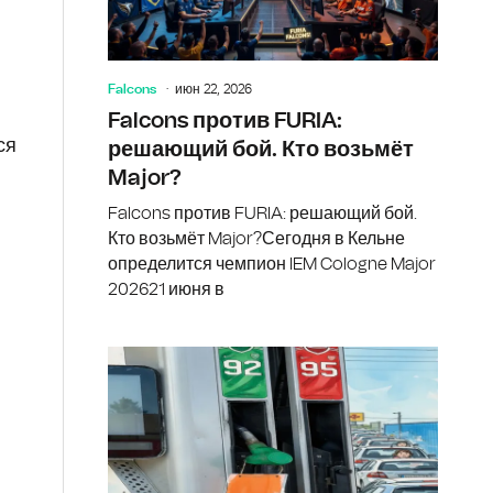
Falcons
июн 22, 2026
Falcons против FURIA:
ся
решающий бой. Кто возьмёт
Major?
Falcons против FURIA: решающий бой.
Кто возьмёт Major?Сегодня в Кельне
определится чемпион IEM Cologne Major
202621 июня в