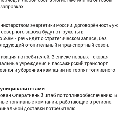
период, и любой сбой в логистике или на оптовом
заправках.
нистерством энергетики России. Договорённость уж
я северного завоза будут отгружены в
ъём - речь идёт о стратегическом запасе, без
следующий отопительный и транспортный сезон.
изация потребителей. В списке первых - скорая
иальные учреждения и пассажирский транспорт.
севная и уборочная кампании не терпят топливного
муниципалитетами
ован Оперативный штаб по топливообеспечению. В
ные топливные компании, работающие в регионе.
о финальной доставки потребителю.