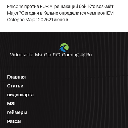
Falcons против FURIA: решающий бой. Кто возьмёт
Major?Сегодня в Кельне определится чемпион IEM
Cologne Major 202621 июня в
Videokarta-Msi-Gtx-970-Gaming-4g.ru
Главная
Статьи
видеокарта
MSI
геймеры
Pascal