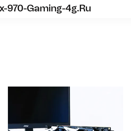
tx-970-Gaming-4g.ru
videokarta-msi-gtx-970-gaming-4g.
MSI GeF