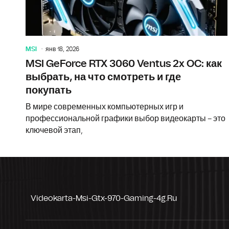
MSI
янв 18, 2026
MSI GeForce RTX 3060 Ventus 2x OC: как
выбрать, на что смотреть и где
покупать
В мире современных компьютерных игр и
профессиональной графики выбор видеокарты – это
ключевой этап,
Videokarta-Msi-Gtx-970-Gaming-4g.ru