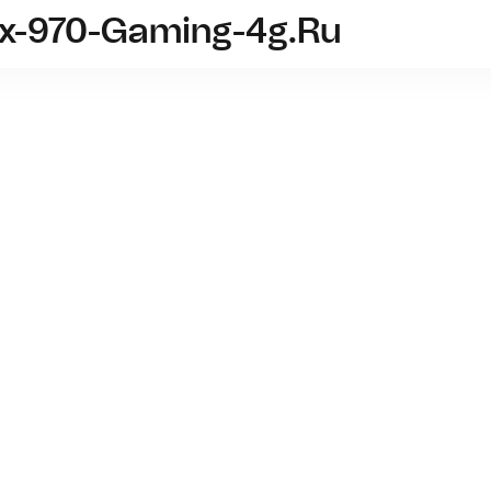
tx-970-Gaming-4g.ru
videokarta-msi-gtx-970-gaming-4g.
MSI GeF