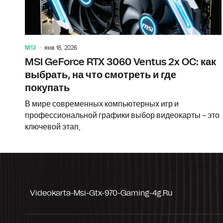
MSI
янв 18, 2026
MSI GeForce RTX 3060 Ventus 2x OC: как
выбрать, на что смотреть и где
покупать
В мире современных компьютерных игр и
профессиональной графики выбор видеокарты – это
ключевой этап,
Videokarta-Msi-Gtx-970-Gaming-4g.ru