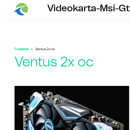
Videokarta-Msi-G
Главная
Ventus 2x oc
Ventus 2x oc