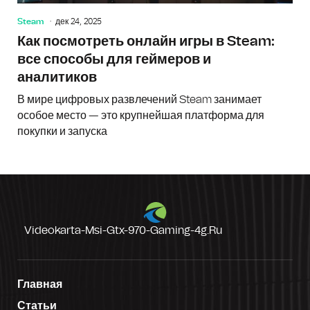
Steam
дек 24, 2025
Как посмотреть онлайн игры в Steam:
все способы для геймеров и
аналитиков
В мире цифровых развлечений Steam занимает
особое место — это крупнейшая платформа для
покупки и запуска
Videokarta-Msi-Gtx-970-Gaming-4g.ru
Главная
Статьи