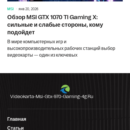
MSI
янв 20, 2026
Обзор MSI GTX 1070 TI Gaming X:
сильные и слабые стороны, кому
подойдет
В мире компьютерных игр и
высокопроизводительных рабочих станций выбор
видеокарты — один из ключевых
Videokarta-Msi-Gtx-970-Gaming-4g.ru
Главная
Статьи