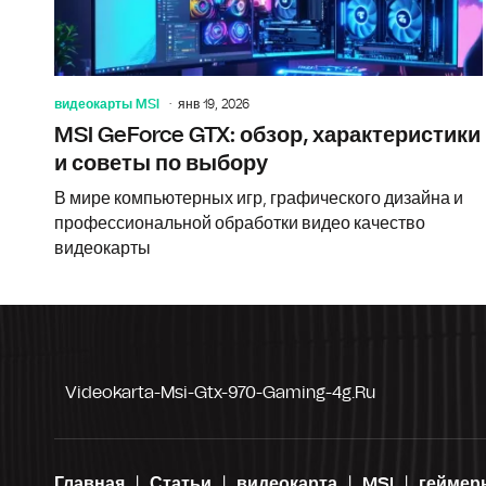
видеокарты MSI
янв 19, 2026
MSI GeForce GTX: обзор, характеристики
и советы по выбору
В мире компьютерных игр, графического дизайна и
профессиональной обработки видео качество
видеокарты
Videokarta-Msi-Gtx-970-Gaming-4g.ru
Главная
Статьи
видеокарта
MSI
геймер