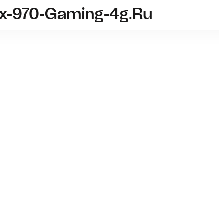
tx-970-Gaming-4g.ru
videokarta-msi-gtx-970-gaming-4g.
MSI GeF