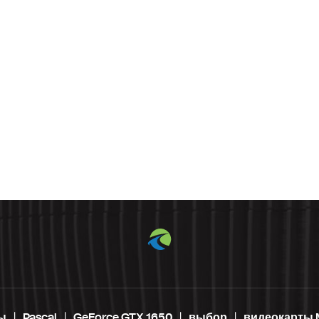
ы
Pascal
GeForce GTX 1650
выбор
видеокарты 