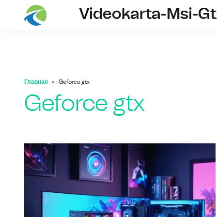
Videokarta-Msi-G
Главная
Geforce gtx
Geforce gtx